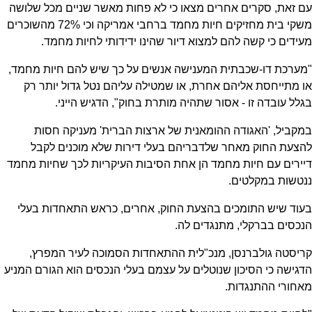
עם זאת, סקרים אחרים מצאו כי לא פחות מאשר שניים מכל שלושה
משקי בית מחזיקים חיות מחמד ברחבי אמריקה וכי 72% מהשוכרים
מעידים כי קשה להם למצוא דיור שהינו ידידותי לחיות מחמד.
"מערכת דו-שכבתית המענישה אנשים על כך שיש להם חיות מחמד,
או מתייחסת אליהם אחרת, או שמטילה עליהם נטל גדול יותר רק
בגלל עובדה זו - אסור שתהיה מותרת בחוק", הדגיש הייני.
במקביל, 'האגודה ההומאנית של ארצות הברית' מעניקה חסות
להצעת החוק מאחר שלדבריהם בעלי דירות שלא מוכנים לקבל
דיירים עם חיות מחמד הן אחת הסיבות העיקריות לכך שחיות מחמד
ננטשות במקלטים.
בעוד שיש התומכים בהצעת החוק, אחרים, כראש התאחדות בעלי
הנכסים בברקלי, מתנגדים לה.
קריסטה גולברנסן, מנכ"לית ההתאחדות הסמוכה לעיר המפרץ,
הדגישה כי הסיכון שנוטלים על עצמם בעלי הנכסים הוא הגורם המניע
מאחורי ההתנגדות.