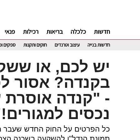
חדשות
כלכלה
בריאות
רכילות
פנאי
חדשות בנייה
עיצוב וטרנדים
חוקים ותקנות
ספקים ומ
יש לכם, או ששק
בקנדה? אסור ל
- "‏קנדה אוסרת 
נכסים למגורים!"
תמונת הנדל"ן להשקעה בשכנה הצפו