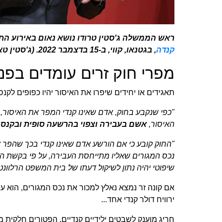
‏ראש הממשלה ג'סטין טרודו נושא נאום באירוע הח
‏קנדה‏
‏, בגטנאו, קווי, ב-15 בדצמבר 2022. (ג'סטין טאנג / העיתונות הקנדית)‏
‏מפרי חוק זרים עומדים בפני
‏תאגידים או יחידים שיפרו את האיסור יהיו כפופים לקנס 
‏"כפי שנקבע בחוק, אדם שאינו קנדי המפר את האיסור, א
האיסור, ‏
‏אשם בעבירה וצפוי בהרשעה סופית ובקנס של עד ,000
‏"החוק קובע כי אם הורשע אדם שאינו קנדי בכך שהפר
נכס המגורים שאליו מתייחסת העבירה, על פי בקשת הש
שיפוטי יהיה נתון לשיקול דעתו של בית המשפט הרלוונטי"
‏אם קונה זר נמצא נאלץ למכור את נכס המגורים, הוא ע
ירוויח דולר קנדי אחד...‏
חריג מוענק לשבטים ילידיים קנדיים, הפטורים חלקית מה