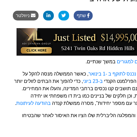
שתף
ניוזלטר
ם למגורים‏
‏ במשך שנתיים.‏
נכנס לתוקף ב -1 בינואר‏
‏, כאשר הממשלה מנסה להקל על
הפרלמנט הקנדי ‏
‏ב-23 ביוני‏
‏, כדי להפוך את הבתים לזולים יותר
 תושבים קנו נכסים ברחבי המדינה, והעלו את המחירים.‏
רים כמבנים עם 3 בתים או פחות, וכן חלקים של בניינים כמו בית דו משפחתי או יחידה
ותר עם מספר יחידות", מסרה ממשלת קנדה ‏
‏בהודעה לעיתונות‏
‏.‏
 ג'סטין טרעודו והמפלגה הליברלית שלו הציו את האיסור לאחר שהבטיחו