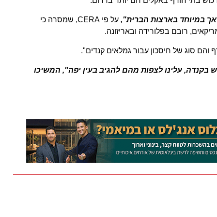
רכוש בתי חורף באקלים חם יותר בדרום.‏
אך במיוחד בארצות הברית", ‏
‏על פי CERA, שמסרה כי
יקאים, רובם בפלורידה ובאריזונה.‏
והם סוג של חיסכון עבור גמלאים קנדים".‏
 בקנדה, עלינו לצפות מהם להגיב בעין יפה", המשיכו