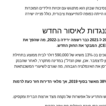
סיבות שבהן הוא מתנגש עם זכויות הילידים המוכרות
י סעיף 35 לחוק החוקה, 1982. הוראה זו הייתה כפופה להתייעצות ציבורית, כולל פנייה ישירה
נגדות לאיסור החדש‏
‏עם זאת, העלייה הפתאומית במחירי הבתים בין 2020 ל-2021 כבר רשמה ירידה ב-2022, מה שהפך את
‏CERA דיווח כי מחירי הבתים הממוצעים בקנדה היו נמוכים בכ-13% משיא של 590,000 דולר לבית ממוצע בתחילת
עתה הינו קצת יותר מ-465,000 דולר נכון לדצמבר.‏ אכן, ‏שוק הנדל"ן במדינה מתקרר, לאחר שהבנק
רסן את האינפלציה הגבוהה, מה שגרם לשיעורי המשכנתאות
‏מדד מחירי הדירות של איגוד הנדל"ן עדיין גבוה ב-38% מאשר בסוף 2019, אך מלאי הדירות חזר כעת לרמות
דש והתריע על אפשרות של נקמה מצד ארצות הברית ומקסיקו.‏