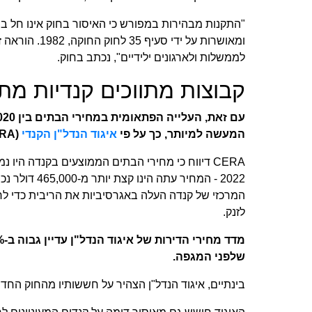
‏"התקנות מבהירות במפורש כי האיסור בחוק אינו חל בנ
ומאושרות על יד
לממשלות ולארגונים ילידיים", נכתב בחוק.‏
‏קבוצות מתווכים קנדיות מת
המעשה למיותר, כך על פי ‏
‏איגוד הנדל"ן הקנדי‏
‏ (CERA), המבקר את החוק החדש.‏
2022 - המחיר 
המרכזי של קנדה העלה באגרסיביות את הריבית כדי ל
לזנק.‏
שלפני המגפה.‏
‏בינתיים, איגוד הנדל"ן הצהיר על חששותיו מהחוק הח