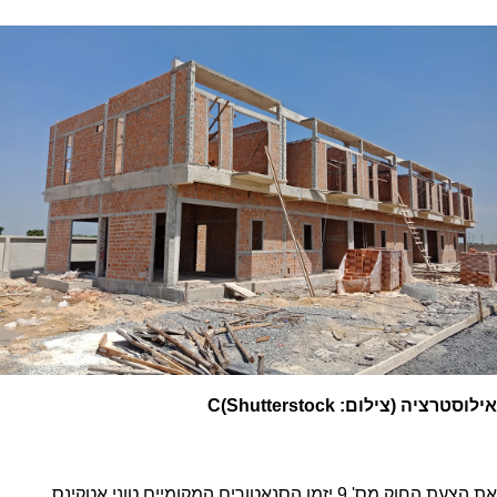
אילוסטרציה (צילום: Shutterstock)C
את הצעת החוק מס' 9 יזמו הסנאטורים המקומיים טוני אטקינס