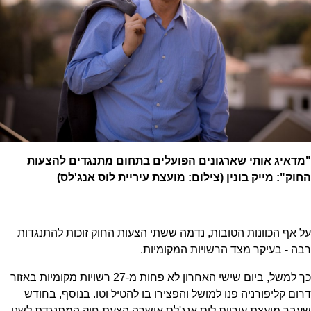
"מדאיג אותי שארגונים הפועלים בתחום מתנגדים להצעות
החוק": מייק בונין (צילום: מועצת עיריית לוס אנג'לס)
על אף הכוונות הטובות, נדמה ששתי הצעות החוק זוכות להתנגדות
רבה - בעיקר מצד הרשויות המקומיות.
כך למשל, ביום שישי האחרון לא פחות מ-27 רשויות מקומיות באזור
דרום קליפורניה פנו למושל והפצירו בו להטיל וטו. בנוסף, בחודש
שעבר מועצת עיריית לוס אנג'לס אישרה הצעת חוק המתנגדת לשני