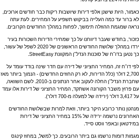
כאמור, היות שישנן אלפי דירות שיושבות ריקות כבר חודשים ארוכים,
לא ברור עד כמה העלייה בביקוש תשפיע על המחירים. לעת עתה
נראה שמגמת ההוזלה תימשך, לפחות במהלך החודשים הקרובים.
כזכור, בחודש שעבר דיווחנו על כך שמחירי הדירות השכורות בעיר
ירדו במהלך שלושת החודשים הראשונים של 2020 לשפל של עשור,
כך נטען בדו"ח של סוכנות הנדל"ן המקוונת StreetEasy.
לפי דו"ח זה, המחיר החציוני של דירה עם חדר שינה בודד עומד על
2,700 דולר (כלל הדירות, לא רק החוזים החדשים) - הנמוך ביותר מאז
שחברת הנדל"ן החלה לעקוב אחר הנתונים ב-2010. לשם השוואה,
עם פרוץ משבר הקורונה אשתקד, המחיר החציוני של דירות אלו עמד
על 3,417 דולר (ירידה של למעלה מ-700 דולר).
מנהטן נותר כרובע היקר ביותר, וזאת למרות שבשלושת החודשים
האחרונים נרשמה ירידה של 15% במחיר החציוני של דירות
במידטאון ובאפר ווסט סייד.
מגמות דומות נרשמו גם ביתר הרובעים. כך למשל, במחוז קינגס