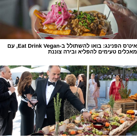
איט'ס הפנינג: בואו להשתולל ב-Eat Drink Vegan, עם
מאכלים טעימים להפליא ובירה צוננת
1