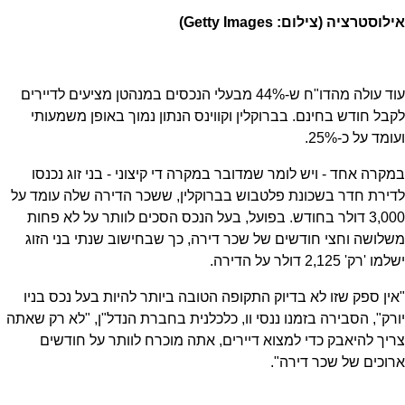
אילוסטרציה (צילום: Getty Images)
עוד עולה מהדו"ח ש-44% מבעלי הנכסים במנהטן מציעים לדיירים
לקבל חודש בחינם. בברוקלין וקווינס הנתון נמוך באופן משמעותי
ועומד על כ-25%.
במקרה אחד - ויש לומר שמדובר במקרה די קיצוני - בני זוג נכנסו
לדירת חדר בשכונת פלטבוש בברוקלין, ששכר הדירה שלה עומד על
3,000 דולר בחודש. בפועל, בעל הנכס הסכים לוותר על לא פחות
משלושה וחצי חודשים של שכר דירה, כך שבחישוב שנתי בני הזוג
ישלמו 'רק' 2,125 דולר על הדירה.
"אין ספק שזו לא בדיוק התקופה הטובה ביותר להיות בעל נכס בניו
יורק", הסבירה בזמנו ננסי וו, כלכלנית בחברת הנדל"ן, "לא רק שאתה
צריך להיאבק כדי למצוא דיירים, אתה מוכרח לוותר על חודשים
ארוכים של שכר דירה".