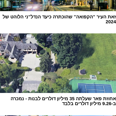
זאת העיר "הקפואה" שהוכתרה כיעד הנדל"ני הלוהט של
2024
1
‏אחוזת פאר שעלתה 35 מיליון דולרים לבנות - נמכרה
ב-9.26 מיליון דולרים בלבד‏
1