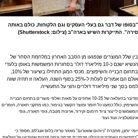
"בסופו של דבר גם בעלי העסקים וגם הלקוחות, כולם באותה
סירה". התייקרות השיש בארה"ב (צילום: Shutterstock)
בין שלל המוצרים שנפגעו מן הסבב האחרון במלחמת הסחר של
הנשיא ישנם כ-10 מיליארד דולר בסחורות המשמשות באופן בלעדי
בתחום הבנייה והשיפוצים. מכסי המגן התחילו בשיעור של 10%,
אולם הם אמורים לעלות ל-25% בסוף השנה. העלאה זו תהיה שווה
למס בסך שני מיליארד דולרים וחצי על התעשייה.
מדובר בהעלאה של 10-25 אחוזים על מאות ואלפי מוצרים בתחום הבנייה
והשיפוץ, כולל כמעט כל חומר ומוצר הקשור בגימור, כמו מתקני תאורה, חומרים
המשמשים לייצור ציוד חימום וקירור, ארונות מטבח, גופי תאורה, גופי
אינסטלציה ועוד ועוד.
יומי יוחנן, מחברת "ניוהום שואורום" מאזור טרזה בלוס אנג'לס, מספר כי
"בחודשיים האחרונים קיבלנו מכתבים מכמה וכמה חברות שהודיעו על העלאת