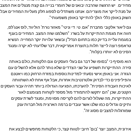
מחירים. יש הרגשה שהרבה יבואנים של חומרי בנייה גם קצת מנצלים את המצב
על מנת לייקר את מוצריהם. אנחנו משתדלים לספוג חלק מעליות המחירים אבל
השוק באופן כללי הולך להתייקר באופן משמעותי".
גם ליאור אלקובי מחברת "אם. טי. די וניטי" מאזור נורת' הוליווד, לוס אנג'לס,
חווה את מגמת ההתייקרות על בשרו: "השלמנו שזה המצב. המחירים בענף
במגמת עלייה בדיוק כמו בתחום הנדל"ן ובשאר עלויות יוקר המחייה. הנשיא
טראמפ רוצה לייצר תלות בתוצרת אמריקאית, דבר שלדעתי לא יקרה ומנגד
הסינים לא יוותרו בקלות".
הוא מוסיף כי "בסופו של דבר גם בעלי העסקים וגם הלקוחות, כולם באותה
סירה. ההתייקרות תשפיע על שני הצדדים שלא נותר להם אלא להשלים עם
הגזרה. אני באופן אישי נסעתי למדינות נוספות במזרח הרחוק כמו ויאטנם
והפיליפינים כדי לבדוק אלטרנטיבות אחרות, אבל אף אחת לא השתוותה
לאיכות העבודה הסינית". להערכתו, הפגיעה הגדולה ביותר תהיה עבור העסקים
הקטנים, שכן "הם יתקשו להתמודד מול מספר לקוחות מצומצם לאור
ההתייקרות, מה שעלול לגרום להם לקריסה מסוימת, ומנגד לשרת עסקים
ותיקים וגדולים כמו שלנו אשר עובדים ברמה הארצית מול חברות ענק
שמורגלות למצבים מסוג זה".
אירונית, המצב יוצר 'בום' חיובי לטווח קצר, כי הלקוחות מחפשים לבצע את