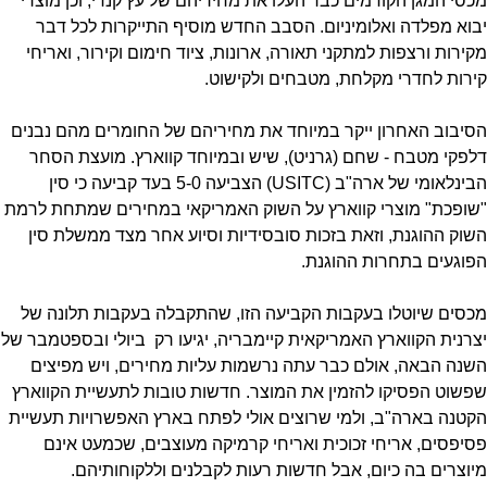
מכסי המגן הקודמים כבר העלו את מחיריהם של עץ קנדי, וכן מוצרי
יבוא מפלדה ואלומיניום. הסבב החדש מוסיף התייקרות לכל דבר
מקירות ורצפות למתקני תאורה, ארונות, ציוד חימום וקירור, ואריחי
קירות לחדרי מקלחת, מטבחים ולקישוט.
הסיבוב האחרון ייקר במיוחד את מחיריהם של החומרים מהם נבנים
דלפקי מטבח - שחם (גרניט), שיש ובמיוחד קווארץ. מועצת הסחר
הבינלאומי של ארה"ב (USITC) הצביעה 5-0 בעד קביעה כי סין
"שופכת" מוצרי קווארץ על השוק האמריקאי במחירים שמתחת לרמת
השוק ההוגנת, וזאת בזכות סובסידיות וסיוע אחר מצד ממשלת סין
הפוגעים בתחרות ההוגנת.
מכסים שיוטלו בעקבות הקביעה הזו, שהתקבלה בעקבות תלונה של
יצרנית הקווארץ האמריקאית קיימבריה, יגיעו רק ביולי ובספטמבר של
השנה הבאה, אולם כבר עתה נרשמות עליות מחירים, ויש מפיצים
שפשוט הפסיקו להזמין את המוצר. חדשות טובות לתעשיית הקווארץ
הקטנה בארה"ב, ולמי שרוצים אולי לפתח בארץ האפשרויות תעשיית
פסיפסים, אריחי זכוכית ואריחי קרמיקה מעוצבים, שכמעט אינם
מיוצרים בה כיום, אבל חדשות רעות לקבלנים וללקוחותיהם.