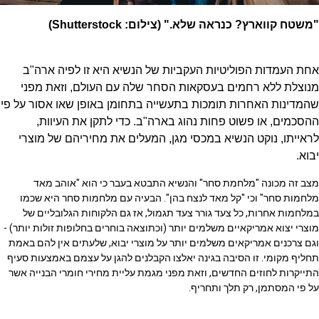
"משטח קווארץ? כנראה שלא." (צילום: Shutterstock)
אחת העמדות הפוליטיות העקביות של הנשיא היא זו לפיה ארה"ב
מנוצלת ללא רחמים בעסקאות הסחר שלה עם העולם, וזאת מפני
שהמדינות האחרות תומכות בתעשייה בתחומן באופן שאו אסור על פי
ההסכמים, או פשוט פחות נהוג בארה"ב. כדי לתקן את העיוות,
לראייתו, נוקט הנשיא במכסי מגן, המעלים את מחיריהם של מוצרי
יבוא.
מצב זה מכונה "מלחמת סחר" והנשיא התבטא בעבר כי הוא "אוהב מאד
מלחמות סחר" וכי "קל מאד לנצח בהן". הבעיה עם מלחמות סחר היא שכמו
במלחמות אחרות, כל צעד גורר צעד תגמול, אז גם הלקוחות הגלובליים של
מוצרי יצוא אמריקאיים משלמים יותר (וכתוצאה בוחרים בחלופות זולות יותר) -
וגם צרכנים אמריקאים משלמים יותר על מוצרי יבוא, שלעתים אין להם באמת
תחליף מקומי. זו הסיבה בגינה יאלצו הקבלנים להגן על עצמם באמצעות סעיף
התייקרות לחוזים החדשים, וזאת מפני מגמת עליית מחירי חומרי הבנייה אשר
על פי המסתמן, רק תלך ותחריף.