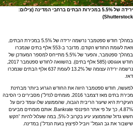
ירידה של 5.5% במכירות הבתים ברחבי המדינה (צילום:
Shutterstock)
במהלך חודש ספטמבר נרשמה ירידה של 5.5% במכירת הבתים,
וזאת לעומת החודש הקודם. מדובר ב-553 אלף בתים שנמכרו
במהלך ספטמבר, והפער של 5.5% מתייחס למספר המעודכן של
חודש אוגוסט (585 אלף בתים). בהשוואה לחודש ספטמבר 2017,
נרשמה ירידה עצומה של 13.2% לעומת 637 אלף הבתים שנמכרו
דאז.
למעשה, חודש ספטמבר היווה את החודש הגרוע ביותר מבחינת
מכירת בתים מאז דצמבר 2016. מומחים לנדל"ן מסבירים כי הסיבה
העיקרית היא שיעור הריבית הגבוה, שהממוצע שלו עומד כיום על
4.87%, כך על פי אתר הפיננסי Bankrate. אותם מומחים מביעים
חשש גדול שהממוצע יגיע בקרוב ל-5%, במה שעלול להיות "הקש
שישבור את גב הגמל" ויוביל לפיצוץ בועת הנדל"ן במדינה.