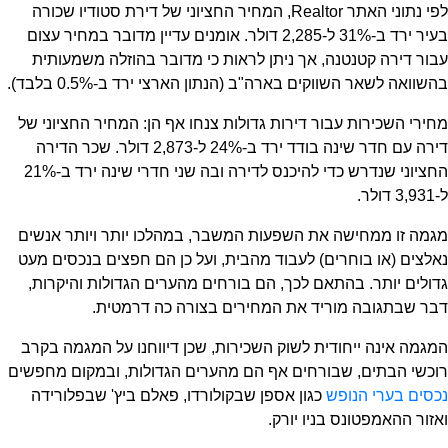
לפי נתוני האתר Realtor, המחיר החציוני של דירת סטודיו שכורה
בעיר ירד ב-31% ל-2,285 דולר. אומנים עדיין מדובר במחיר עצום
עבור דירה קטנטנה, אך ניתן לראות כי מדובר בהוזלה משמעותית
בהשוואה לשאר השווקים בארה"ב (הנתון הארצי ירד ב-0.5% בלבד).
מחירי השכירות עבור דירות גדולות צנחו אף הן: המחיר החציוני של
דירה עם חדר שינה בודד ירד ב-24% ל-2,873 דולר. שכר הדירה
החציוני שנדרש כדי להיכנס לדירה ובה שני חדרי שינה ירד ב-21%
ל-3,931 דולר.
מגמה זו ממחישה את השפעות המשבר, במהלכו יותר ויותר אנשים
נאלצים (או בוחרים) לעבוד מהבית, ועל כן הם חפצים בנכסים מעט
גדולים יותר. בהתאם לכך, הם בורחים מהערים הגדולות והיקרות,
דבר שבתגובה מוריד את המחירים בצורה כה דרמטית.
המגמה אינה ייחודית לשוק השכירות, שכן דיווחנו על המגמה בקרב
רוכשי הבתים, שבורחים אף הם מהערים הגדולות, ובמקום מחפשים
נכסים בערי הנופש
כגון אספן שבקולורדו, פאלם ביץ' שבפלורידה
ואזור ההאמפטונס בניו יורק.