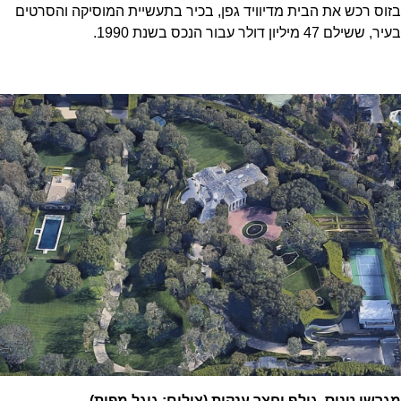
בזוס רכש את הבית מדיוויד גפן, בכיר בתעשיית המוסיקה והסרטים
בעיר, ששילם 47 מיליון דולר עבור הנכס בשנת 1990.
מגרשי טניס, גולף וחצר ענקית (צילום: גוגל מפות)