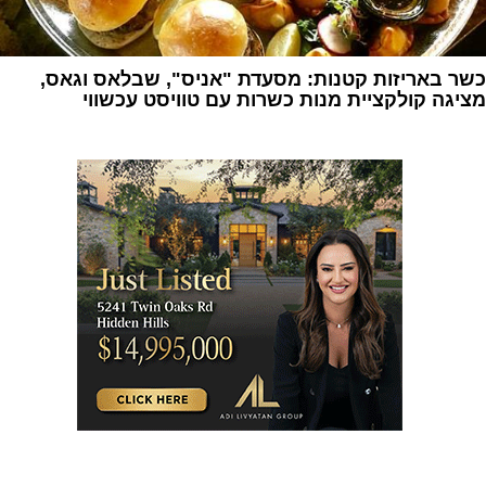
כשר באריזות קטנות: מסעדת "אניס", שבלאס וגאס,
מציגה קולקציית מנות כשרות עם טוויסט עכשווי
1