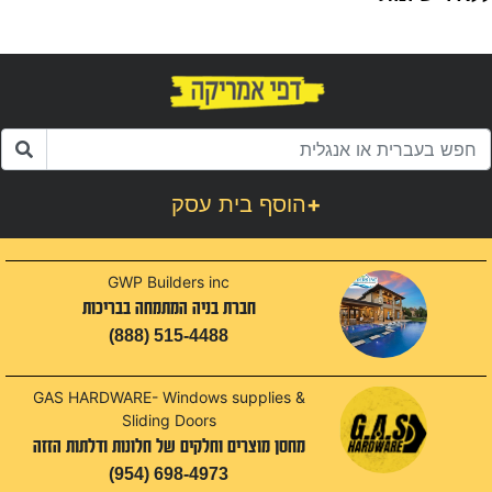
1
+
הוסף בית עסק
GWP Builders inc
חברת בניה המתמחה בבריכות
(888) 515-4488
GAS HARDWARE- Windows supplies &
Sliding Doors
מחסן מוצרים וחלקים של חלונות ודלתות הזזה
(954) 698-4973