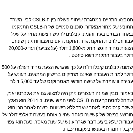
המבצע התקיים במסגרת שיתוף פעולה בין ה-CSLB לבין משרד
התובע של מחוז אמאדור. סוכנים סמויים של ה-CSLB התמקמו
באחד הבתים בעיר והזמינו קבלנים להגיש הצעות מחיר על שלל
עבודות, לרבות התקנת גדר, התקנת רעפים ועבודות גינון שונות.
הצעות מחיר הוגשו החל מ-1,800 דולר (על צביעה) ועד ל-20,000
דולר בעבור התקנת דשא סינטטי.
שמונה קבלנים קיבלו דו"ח על כך שהגישו הצעת מחיר העולה על 500
דולר למרות העובדה שאינם מחזיקים ברישיון המתאים. העונש על
עבירה זו עומדת על שישה חודשי מאסר וקנס של עד 5,000 דולר
כאמור, מבין שמונה העצורים ניתן היה למצוא גם את אלברטו יאנז,
שהחל להסתבך עם ה-CSLB לפני חמש שנים. ב-2014 הוא נאלץ
לשלם קנס כספי לאחר שעבד ללא רישיונות. כשנה לאחר מכן הוא
הורשע בניצול של קשישה לאחר שחייב אותה בעשרות אלפי דולר על
עבודות שלא ביצע, דבר שגרר עונש של שנת מאסר. כעת הוא צפוי
לקבל החמרה בעונשו בעקבות עברו.