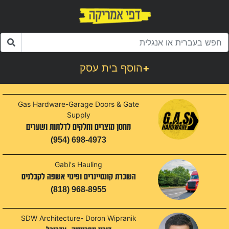
+
הוסף בית עסק
Gas Hardware-Garage Doors & Gate
Supply
מחסן מוצרים וחלקים לדלתות ושערים
(954) 698-4973
Gabi's Hauling
השכרת קונטיינרים ופינוי אשפה לקבלנים
(818) 968-8955
SDW Architecture- Doron Wipranik