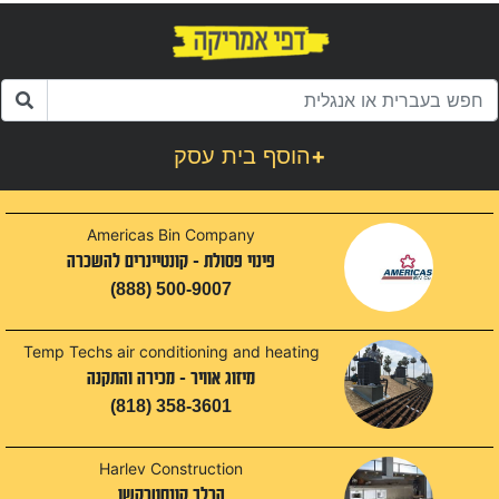
+
הוסף בית עסק
Americas Bin Company
פינוי פסולת - קונטיינרים להשכרה
(888) 500-9007
Temp Techs air conditioning and heating
מיזוג אוויר - מכירה והתקנה
(818) 358-3601
Harlev Construction
הרלב קונסטרקשן