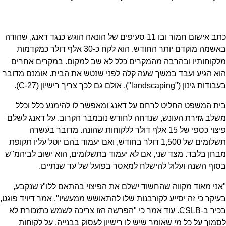
כתב אישום חמור ובו 11 סעיפים של הונאה הוגש כנגד דאנג, שהודה
באשמה מוקדם יותר החודש. הוא לקח כ-30 אלף דולר כמקדמות
מלקוחותיו ובהרבה מהמקרים כלל לא שב למקום. במקרים אחרים
הוא הגיע ועבד במשך שעה קלה לפני שנטש את הבית. אומנם מדובר
בעבודות גינון ("landscaping"), אולם גם לכך צריך רישיון (C-27).
בית המשפט החליט לרחם על דאנג ומאפשר לו להימנע כלל וכלל
משלב גזירת העונש, שנדחה לחודש נובמבר הקרוב. על דאנג לשלם
פיצוי כספי של 15 אלף דולר ללקוחות שהונה. מדובר בעשרה
תשלומים של 1,500 דולר בחודש, ואם יעמוד בהם יוטל עליו תקופת
מבחן בלבד. מצד שני, אם לא יעמוד בתשלומים, הוא ישוב לביהמ"ש
בסוף השנה ועלול להישלח למאסר בפועל של עד שנתיים.
"אני מאוד מקווה שהחשוד ישלם את הפיצוי בהתאם ללו"ז שנקבע,
בעיקר כי זה יסייע לקורבנות שלו להתאושש ממעשיו", אמר דיויד פוגט,
בכיר ב-CSLB. עוד אמר כי "הפרשה הזו צריכה לשמש כתזכורת לא
לסמוך על כל מי שאומר שיש לו רישיון לעסוק בבנייה. על לקוחות